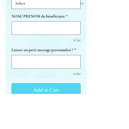
NOM/ PRENOM du bénéficiaire
*
0/40
Laissez un petit message personnalisé !
*
0/60
Add to Cart
RELAX BACK massage
Ideal for relieving everyday
pains!