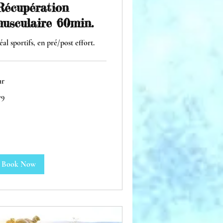
Récupération
usculaire 60min.
éal sportifs, en pré/post effort.
hr
79
ros
Book Now