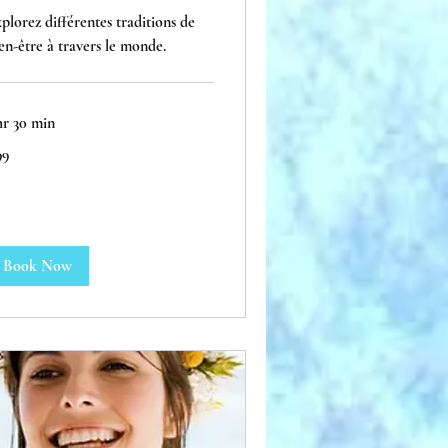
plorez différentes traditions de
en-être à travers le monde.
hr 30 min
99
ros
Book Now