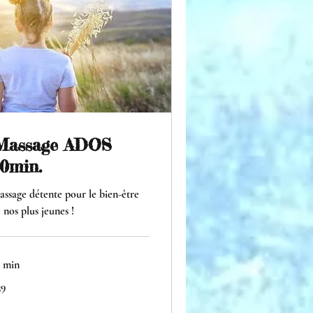
Massage ADOS
0min.
ssage détente pour le bien-être
 nos plus jeunes !
 min
39
ros