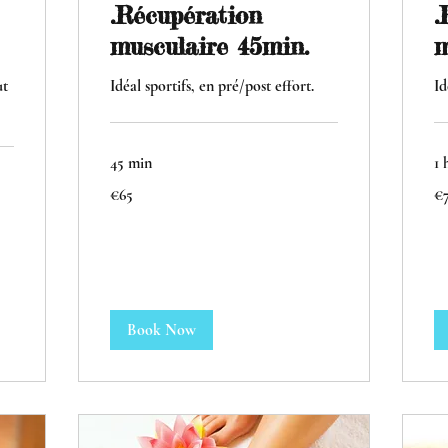
.Récupération
.
musculaire 45min.
m
ut
Idéal sportifs, en pré/post effort.
Id
45 min
1 
65
79
€65
€
euros
eu
Book Now