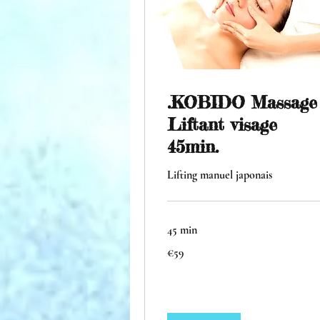
.KOBIDO Massage
Liftant visage
45min.
Lifting manuel japonais
45 min
59
€59
euros