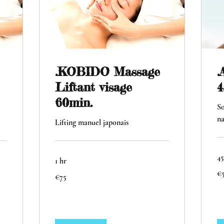
.KOBIDO Massage
.
Liftant visage
4
60min.
So
na
Lifting manuel japonais
45
1 hr
59
€
75
eu
€75
euros