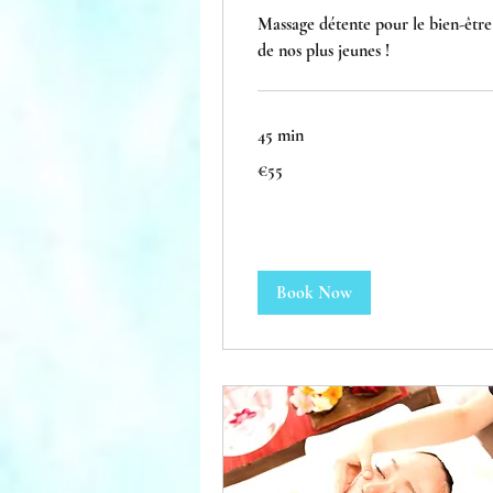
Massage détente pour le bien-être
de nos plus jeunes !
45 min
55
€55
euros
Book Now