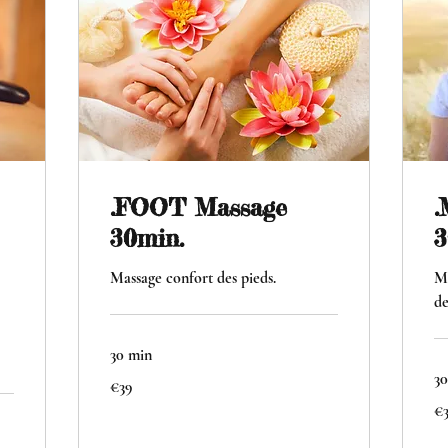
.FOOT Massage
.
30min.
3
Massage confort des pieds.
Ma
de
30 min
30
39
€39
euros
39
€
eu