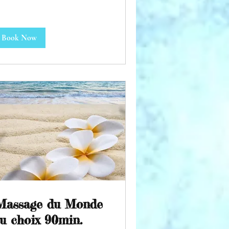
Book Now
Massage du Monde
u choix 90min.