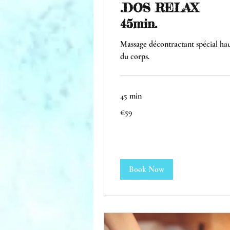
.DOS RELAX
45min.
Massage décontractant spécial ha
du corps.
45 min
59
€59
euros
Book Now