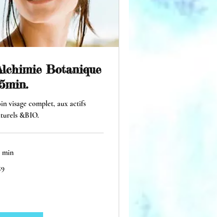
Alchimie Botanique
5min.
in visage complet, aux actifs
turels &BIO.
 min
59
ros