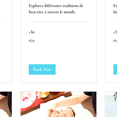
Explorez différentes traditions de
Ex
bien-être à travers le monde.
bi
1 hr
1 
75
99
€75
€
euros
eu
Book Now