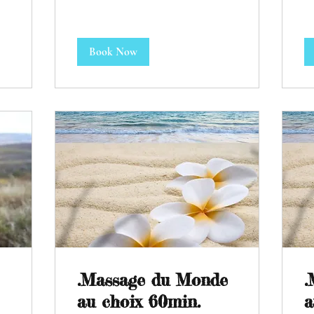
Book Now
.Massage du Monde
.
au choix 60min.
a