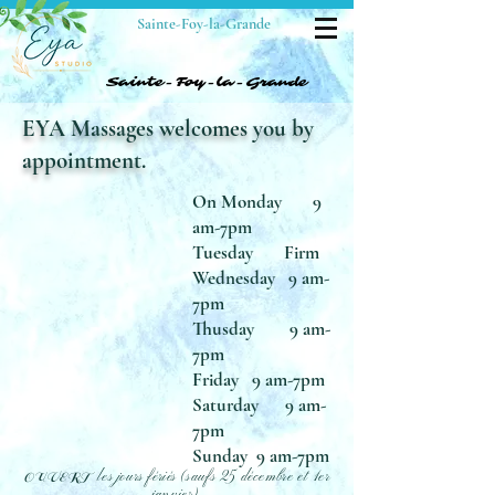
Sainte-Foy-la-Grande
Sainte-Foy-la-Grande
Sainte-Foy-la-Grande
EYA Massages welcomes you by
appointment.
On Monday
9
am-7pm
Tuesday
Firm
Wednesday
9 am-
7pm
Thusday
9 am-
7pm
Friday
9 am-7pm
Saturday
9 am-
7pm
Sunday
9 am-7pm
les jours fériés (saufs 25 décembre et 1er
OUVERT