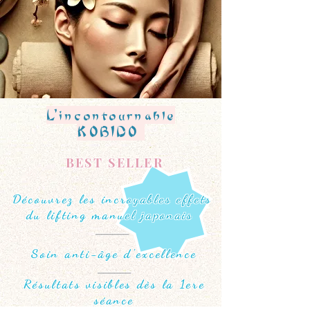
L'incontournable
KOBIDO
BEST SELLER
Découvrez les incroyables effets
du lifting manuel japonais
______
Soin anti-âge d'excellence
______
Résultats visibles dès la 1ere
séance